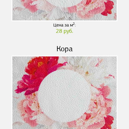
2
Цена за м
:
28 руб.
Кора