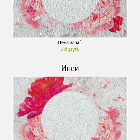
2
Цена за м
:
28 руб.
Иней