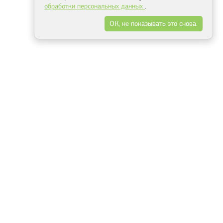
обработки персональных данных
.
ОК, не показывать это снова.
Минск
Гродно
Брест
Витебск
Могилёв
Гомель
Фрески
Холсты
Дизайн
Рольшторы
Модульные картины
Фотообои
Информация
3Д фотообои
О компании
Для спальни
Оплата и доставка
Для детской
Контакты
Для кухни
Публичный договор
Для гостиной и зала
Условия возврата
Природа
Портфолио
Карты мира
Цветы
Море