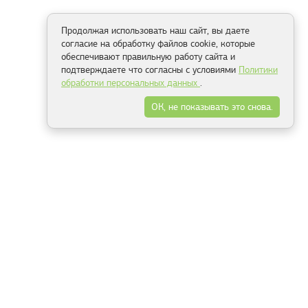
Продолжая использовать наш сайт, вы даете
согласие на обработку файлов cookie, которые
обеспечивают правильную работу сайта и
подтверждаете что согласны с условиями
Политики
обработки персональных данных
.
ОК, не показывать это снова.
Минск
Гродно
Брест
Витебск
Могилёв
Гомель
Фрески
Холсты
Дизайн
Рольшторы
Модульные картины
Фотообои
Информация
3Д фотообои
О компании
Для спальни
Оплата и доставка
Для детской
Контакты