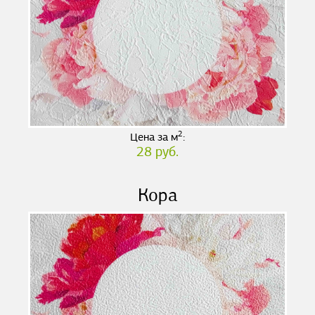
2
Цена за м
:
28 руб.
Кора