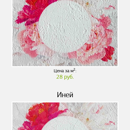
2
Цена за м
:
28 руб.
Иней