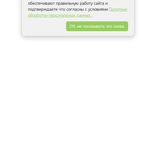
обеспечивают правильную работу сайта и
подтверждаете что согласны с условиями
Политики
обработки персональных данных
.
ОК, не показывать это снова.
Минск
Гродно
Брест
Витебск
Могилёв
Гомель
Фрески
Холсты
Дизайн
Рольшторы
Модульные картины
Фотообои
Информация
3Д фотообои
О компании
Для спальни
Оплата и доставка
Для детской
Контакты
Для кухни
Публичный договор
Для гостиной и зала
Условия возврата
Природа
Портфолио
Карты мира