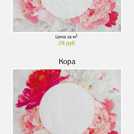
2
Цена за м
:
28 руб.
Кора