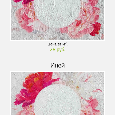
2
Цена за м
:
28 руб.
Иней