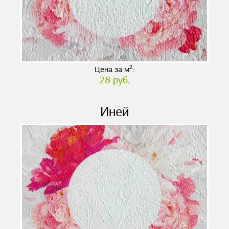
2
Цена за м
:
28 руб.
Иней