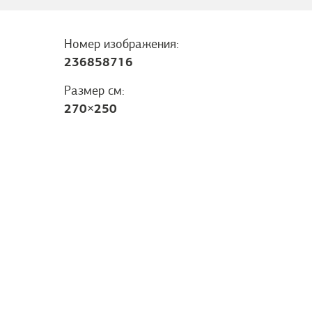
Номер изображения:
236858716
Размер см:
270
×
250