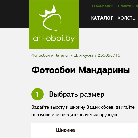
О компании
Оплата и д
КАТАЛОГ
ХОЛСТЫ
Фотообои
»
Каталог
»
Для кухни
»
236858716
Фотообои Мандарины
1
Выбрать размер
Задайте высоту и ширину Ваших обоев: двигайте
ползунок или введите значения вручную.
Ширина