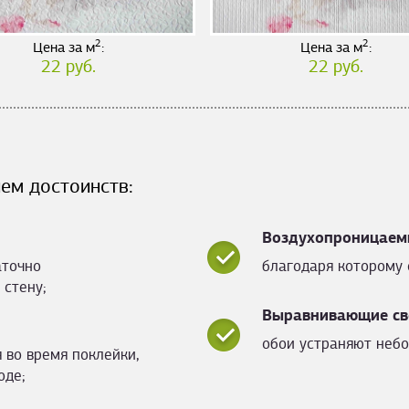
2
2
Цена за м
:
Цена за м
:
22 руб.
22 руб.
ем достоинств:
Воздухопроницаем
аточно
благодаря которому 
 стену;
Выравнивающие св
обои устраняют небо
 во время поклейки,
оде;