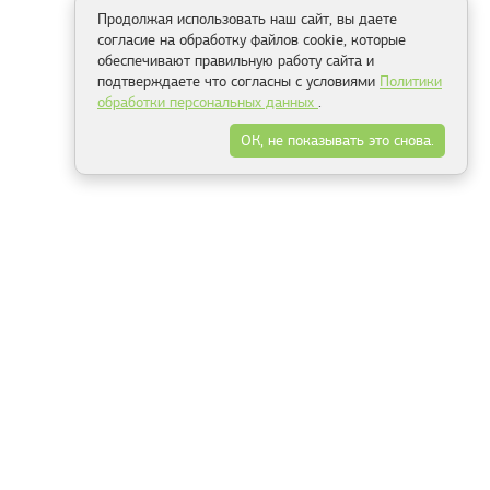
Продолжая использовать наш сайт, вы даете
согласие на обработку файлов cookie, которые
обеспечивают правильную работу сайта и
подтверждаете что согласны с условиями
Политики
обработки персональных данных
.
ОК, не показывать это снова.
Способы оплаты
ель
Минск, ул.Серафимовича 11, офис 301
+375 29 144 05 53
+375 29 244 55 22
+375 29 144 04 74