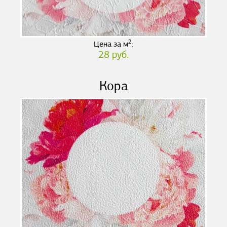
2
Цена за м
:
28 руб.
Кора