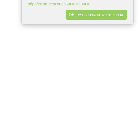
обработки персональных данных
.
ОК, не показывать это снова.
Минск
Гродно
Брест
Витебск
Могилёв
Гомель
Фрески
Холсты
Дизайн
Рольшторы
Модульные картины
Фотообои
Информация
3Д фотообои
О компании
Для спальни
Оплата и доставка
Для детской
Контакты
Для кухни
Публичный договор
Для гостиной и зала
Условия возврата
Природа
Портфолио
Карты мира
Цветы
Море