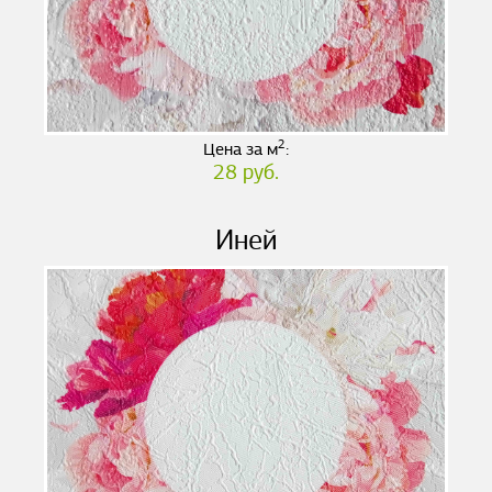
2
Цена за м
:
28 руб.
Иней