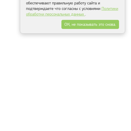
обеспечивают правильную работу сайта и
подтверждаете что согласны с условиями
Политики
обработки персональных данных
.
ОК, не показывать это снова.
Минск
Гродно
Брест
Витебск
Могилёв
Гомель
Фрески
Холсты
Дизайн
Рольшторы
Модульные картины
Фотообои
Информация
3Д фотообои
О компании
Для спальни
Оплата и доставка
Для детской
Контакты
Для кухни
Публичный договор
Для гостиной и зала
Условия возврата
Природа
Портфолио
Карты мира