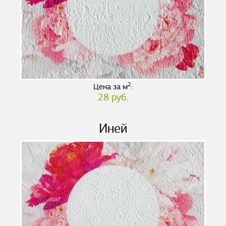
2
Цена за м
:
28 руб.
Иней