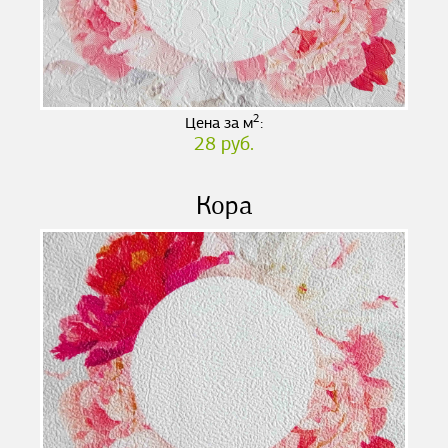
2
Цена за м
:
28 руб.
Кора