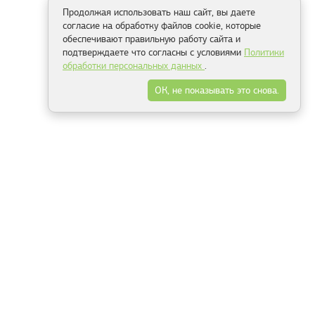
Продолжая использовать наш сайт, вы даете
согласие на обработку файлов cookie, которые
обеспечивают правильную работу сайта и
подтверждаете что согласны с условиями
Политики
обработки персональных данных
.
ОК, не показывать это снова.
Способы оплаты
ель
Минск, ул.Серафимовича 11, офис 301
+375 29 144 05 53
+375 29 244 55 22
+375 29 144 04 74