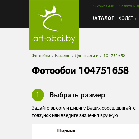
О компании
Оплата и д
КАТАЛОГ
ХОЛСТЫ
Фотообои
»
Каталог
»
Для спальни
»
104751658
Фотообои 104751658
1
Выбрать размер
Задайте высоту и ширину Ваших обоев: двигайте
ползунок или введите значения вручную.
Ширина