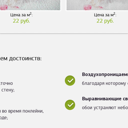
2
2
Цена за м
:
Цена за м
:
22 руб.
22 руб.
ем достоинств:
Воздухопроницаем
аточно
благодаря которому 
 стену;
Выравнивающие св
обои устраняют небо
 во время поклейки,
оде;