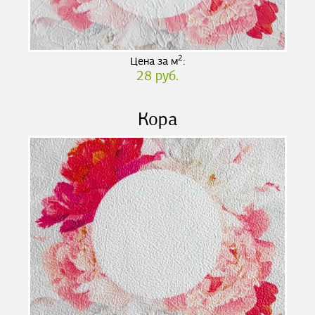
2
Цена за м
:
28 руб.
Кора