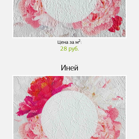
2
Цена за м
:
28 руб.
Иней