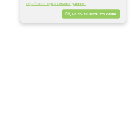
обработки персональных данных
.
ОК, не показывать это снова.
Минск
Гродно
Брест
Витебск
Могилёв
Гомель
Фрески
Холсты
Дизайн
Рольшторы
Модульные картины
Фотообои
Информация
3Д фотообои
О компании
Для спальни
Оплата и доставка
Для детской
Контакты
Для кухни
Публичный договор
Для гостиной и зала
Условия возврата
Природа
Портфолио
Карты мира
Цветы
Море