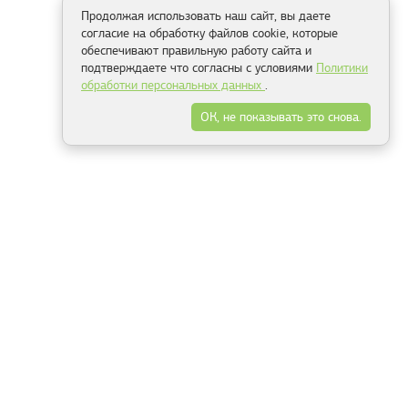
Продолжая использовать наш сайт, вы даете
согласие на обработку файлов cookie, которые
обеспечивают правильную работу сайта и
подтверждаете что согласны с условиями
Политики
обработки персональных данных
.
ОК, не показывать это снова.
Способы оплаты
ель
Минск, ул.Серафимовича 11, офис 301
+375 29 144 05 53
+375 29 244 55 22
+375 29 144 04 74