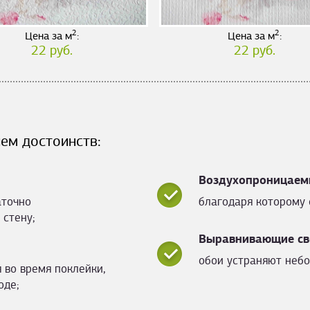
2
2
Цена за м
:
Цена за м
:
22 руб.
22 руб.
ем достоинств:
Воздухопроницаем
аточно
благодаря которому 
 стену;
Выравнивающие св
обои устраняют небо
 во время поклейки,
оде;