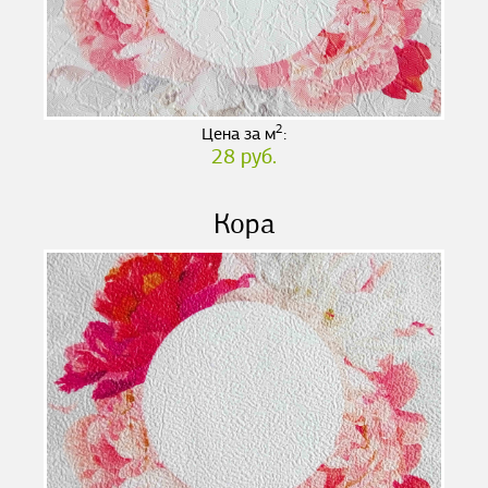
2
Цена за м
:
28 руб.
Кора