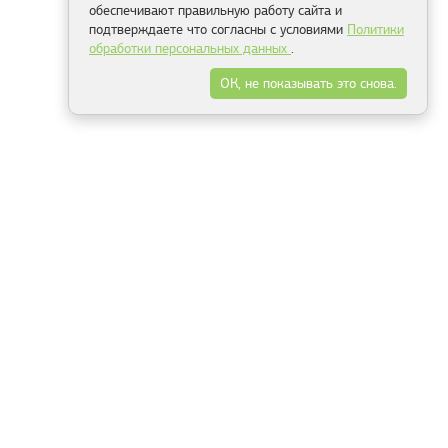
обеспечивают правильную работу сайта и
подтверждаете что согласны с условиями
Политики
обработки персональных данных
.
ОК, не показывать это снова.
Минск
Гродно
Брест
Витебск
Могилёв
Гомель
Фрески
Холсты
Дизайн
Рольшторы
Модульные картины
Фотообои
Информация
3Д фотообои
О компании
Для спальни
Оплата и доставка
Для детской
Контакты
Для кухни
Публичный договор
Для гостиной и зала
Условия возврата
Природа
Портфолио
Карты мира