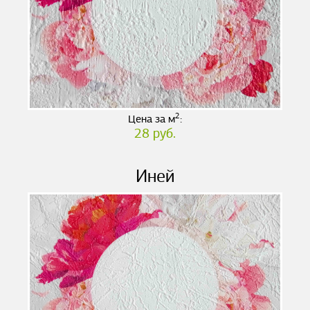
2
Цена за м
:
28 руб.
Иней