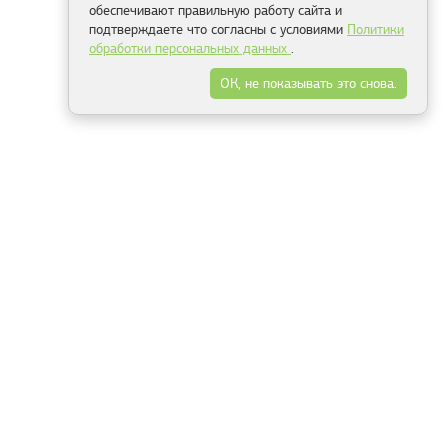
обеспечивают правильную работу сайта и
подтверждаете что согласны с условиями
Политики
обработки персональных данных
.
ОК, не показывать это снова.
Минск
Гродно
Брест
Витебск
Могилёв
Гомель
Фрески
Холсты
Дизайн
Рольшторы
Модульные картины
Фотообои
Информация
3Д фотообои
О компании
Для спальни
Оплата и доставка
Для детской
Контакты
Для кухни
Публичный договор
Для гостиной и зала
Условия возврата
Природа
Портфолио
Карты мира