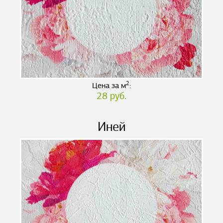
2
Цена за м
:
28 руб.
Иней