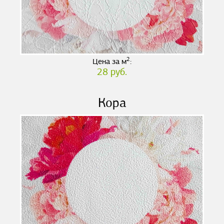
2
Цена за м
:
28 руб.
Кора