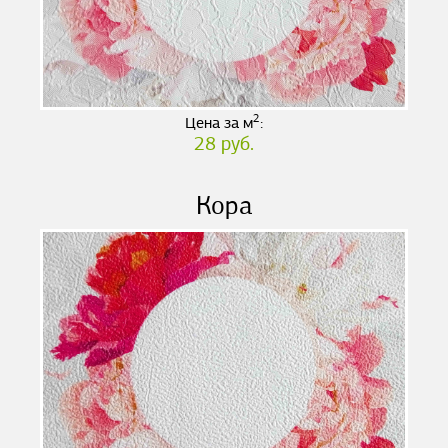
2
Цена за м
:
28 руб.
Кора