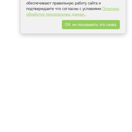
обеспечивают правильную работу сайта и
подтверждаете что согласны с условиями
Политики
обработки персональных данных
.
ОК, не показывать это снова.
Минск
Гродно
Брест
Витебск
Могилёв
Гомель
Фрески
Холсты
Дизайн
Рольшторы
Модульные картины
Фотообои
Информация
3Д фотообои
О компании
Для спальни
Оплата и доставка
Для детской
Контакты
Для кухни
Публичный договор
Для гостиной и зала
Условия возврата
Природа
Портфолио
Карты мира