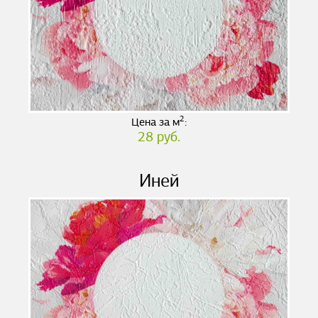
2
Цена за м
:
28 руб.
Иней