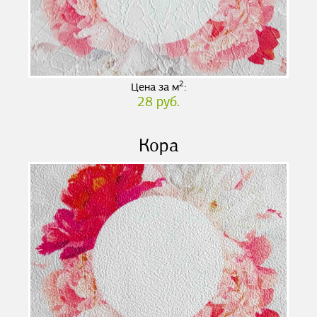
2
Цена за м
:
28 руб.
Кора