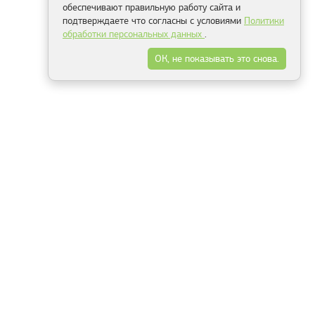
обеспечивают правильную работу сайта и
подтверждаете что согласны с условиями
Политики
обработки персональных данных
.
ОК, не показывать это снова.
Минск
Гродно
Брест
Витебск
Могилёв
Гомель
Фрески
Холсты
Дизайн
Рольшторы
Модульные картины
Фотообои
Информация
3Д фотообои
О компании
Для спальни
Оплата и доставка
Для детской
Контакты
Для кухни
Публичный договор
Для гостиной и зала
Условия возврата
Природа
Портфолио
Карты мира