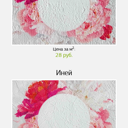
2
Цена за м
:
28 руб.
Иней