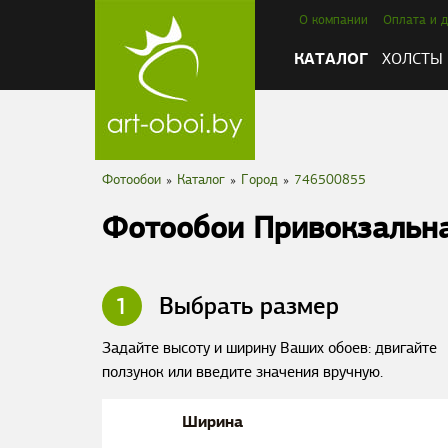
О компании
Оплата и д
КАТАЛОГ
ХОЛСТЫ
Фотообои
»
Каталог
»
Город
»
746500855
Фотообои Привокзальн
1
Выбрать размер
Задайте высоту и ширину Ваших обоев: двигайте
ползунок или введите значения вручную.
Ширина