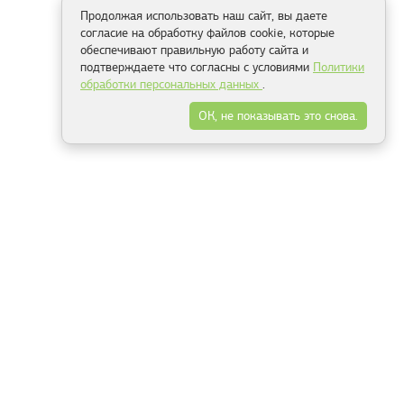
Продолжая использовать наш сайт, вы даете
согласие на обработку файлов cookie, которые
обеспечивают правильную работу сайта и
подтверждаете что согласны с условиями
Политики
обработки персональных данных
.
ОК, не показывать это снова.
Способы оплаты
ель
Минск, ул.Серафимовича 11, офис 301
+375 29 144 05 53
+375 29 244 55 22
+375 29 144 04 74