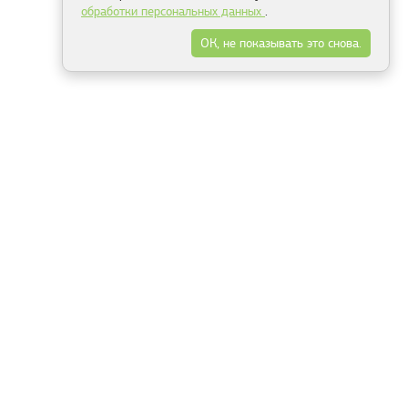
обработки персональных данных
.
ОК, не показывать это снова.
Минск
Гродно
Брест
Витебск
Могилёв
Гомель
Фрески
Холсты
Дизайн
Рольшторы
Модульные картины
Фотообои
Информация
3Д фотообои
О компании
Для спальни
Оплата и доставка
Для детской
Контакты
Для кухни
Публичный договор
Для гостиной и зала
Условия возврата
Природа
Портфолио
Карты мира
Цветы
Море