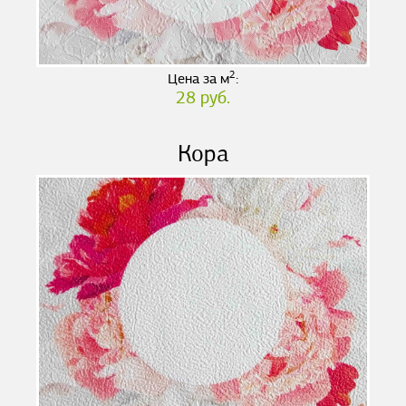
2
Цена за м
:
28 руб.
Кора