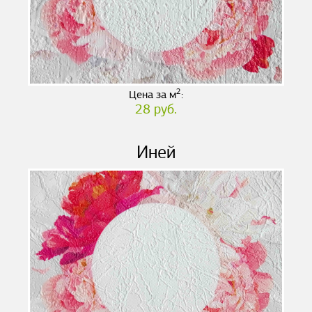
2
Цена за м
:
28 руб.
Иней