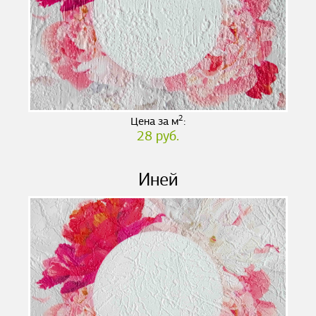
2
Цена за м
:
28 руб.
Иней