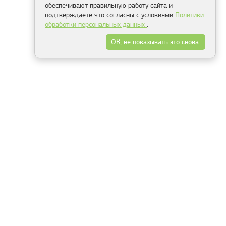
обеспечивают правильную работу сайта и
подтверждаете что согласны с условиями
Политики
обработки персональных данных
.
ОК, не показывать это снова.
Минск
Гродно
Брест
Витебск
Могилёв
Гомель
Фрески
Холсты
Дизайн
Рольшторы
Модульные картины
Фотообои
Информация
3Д фотообои
О компании
Для спальни
Оплата и доставка
Для детской
Контакты
Для кухни
Публичный договор
Для гостиной и зала
Условия возврата
Природа
Портфолио
Карты мира