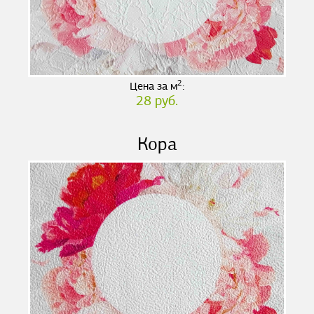
2
Цена за м
:
28 руб.
Кора