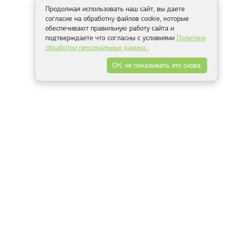
Продолжая использовать наш сайт, вы даете
согласие на обработку файлов cookie, которые
обеспечивают правильную работу сайта и
подтверждаете что согласны с условиями
Политики
обработки персональных данных
.
ОК, не показывать это снова.
Способы оплаты
ель
Минск, ул.Серафимовича 11, офис 301
+375 29 144 05 53
+375 29 244 55 22
+375 29 144 04 74