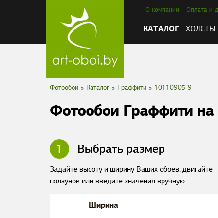
О компании
Оплата и д
КАТАЛОГ
ХОЛСТЫ
Фотообои
»
Каталог
»
Граффити
»
10110905-9
Фотообои Граффити на 
1
Выбрать размер
Задайте высоту и ширину Ваших обоев: двигайте
ползунок или введите значения вручную.
Ширина