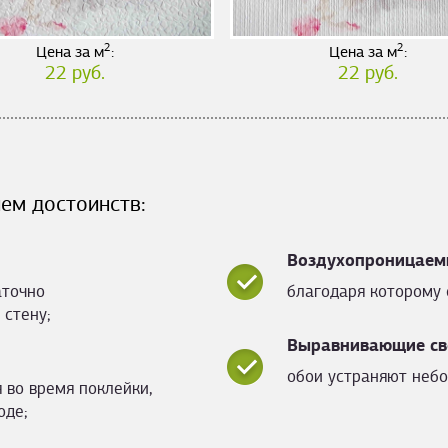
2
2
Цена за м
:
Цена за м
:
22 руб.
22 руб.
ем достоинств:
Воздухопроницаем
аточно
благодаря которому 
 стену;
Выравнивающие св
обои устраняют небо
 во время поклейки,
оде;