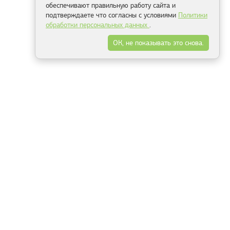
обеспечивают правильную работу сайта и
подтверждаете что согласны с условиями
Политики
обработки персональных данных
.
ОК, не показывать это снова.
Минск
Гродно
Брест
Витебск
Могилёв
Гомель
Фрески
Холсты
Дизайн
Рольшторы
Модульные картины
Фотообои
Информация
3Д фотообои
О компании
Для спальни
Оплата и доставка
Для детской
Контакты
Для кухни
Публичный договор
Для гостиной и зала
Условия возврата
Природа
Портфолио
Карты мира