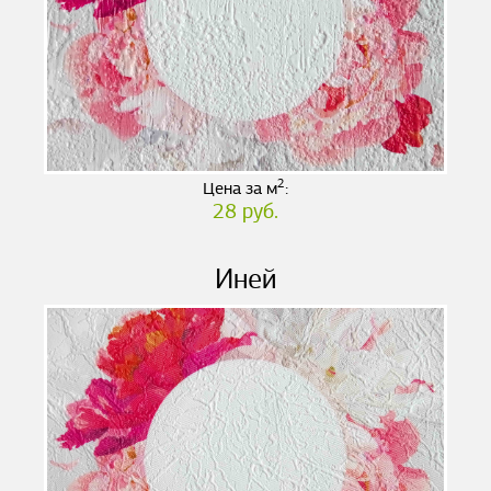
2
Цена за м
:
28 руб.
Иней