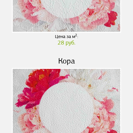
2
Цена за м
:
28 руб.
Кора