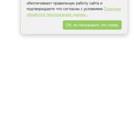
обеспечивают правильную работу сайта и
подтверждаете что согласны с условиями
Политики
обработки персональных данных
.
ОК, не показывать это снова.
Минск
Гродно
Брест
Витебск
Могилёв
Гомель
Фрески
Холсты
Дизайн
Рольшторы
Модульные картины
Фотообои
Информация
3Д фотообои
О компании
Для спальни
Оплата и доставка
Для детской
Контакты
Для кухни
Публичный договор
Для гостиной и зала
Условия возврата
Природа
Портфолио
Карты мира