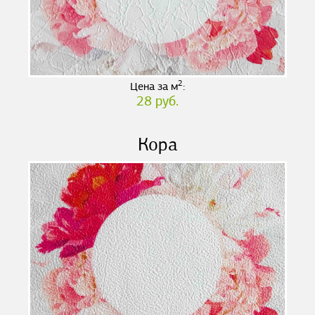
2
Цена за м
:
28 руб.
Кора