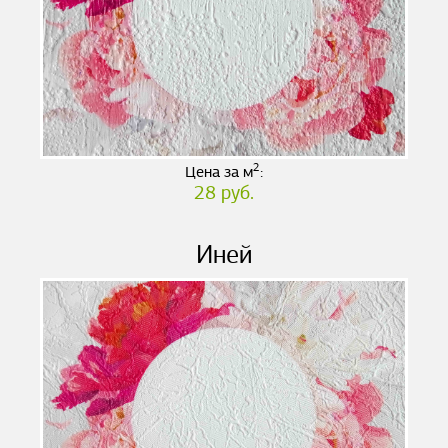
2
Цена за м
:
28 руб.
Иней