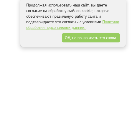
Продолжая использовать наш сайт, вы даете
согласие на обработку файлов cookie, которые
обеспечивают правильную работу сайта и
подтверждаете что согласны с условиями
Политики
обработки персональных данных
.
ОК, не показывать это снова.
Способы оплаты
ель
Минск, ул.Серафимовича 11, офис 301
+375 29 144 05 53
+375 29 244 55 22
+375 29 144 04 74