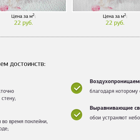
2
2
Цена за м
:
Цена за м
:
22 руб.
22 руб.
ем достоинств:
Воздухопроницаем
аточно
благодаря которому 
 стену;
Выравнивающие св
обои устраняют небо
 во время поклейки,
оде;