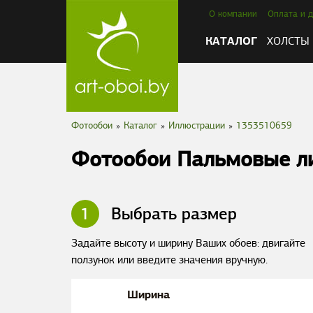
О компании
Оплата и д
КАТАЛОГ
ХОЛСТЫ
Фотообои
»
Каталог
»
Иллюстрации
»
1353510659
Фотообои Пальмовые л
1
Выбрать размер
Задайте высоту и ширину Ваших обоев: двигайте
ползунок или введите значения вручную.
Ширина