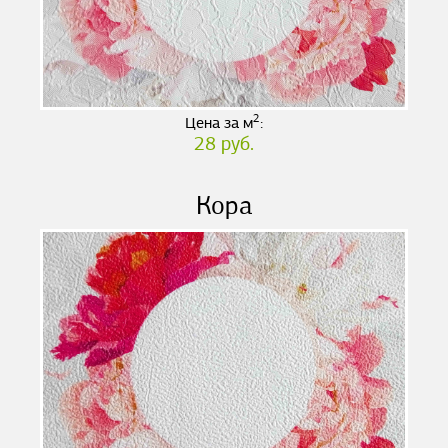
2
Цена за м
:
28 руб.
Кора