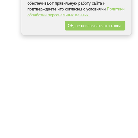
обеспечивают правильную работу сайта и
подтверждаете что согласны с условиями
Политики
обработки персональных данных
.
ОК, не показывать это снова.
Минск
Гродно
Брест
Витебск
Могилёв
Гомель
Фрески
Холсты
Дизайн
Рольшторы
Модульные картины
Фотообои
Информация
3Д фотообои
О компании
Для спальни
Оплата и доставка
Для детской
Контакты
Для кухни
Публичный договор
Для гостиной и зала
Условия возврата
Природа
Портфолио
Карты мира