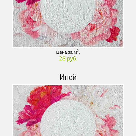
2
Цена за м
:
28 руб.
Иней