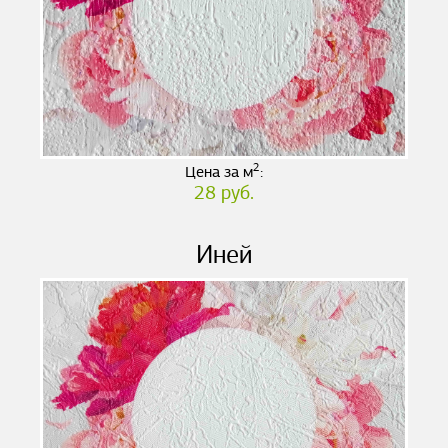
2
Цена за м
:
28 руб.
Иней