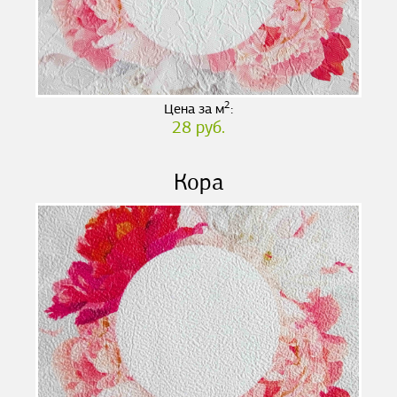
2
Цена за м
:
28 руб.
Кора