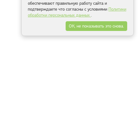
обеспечивают правильную работу сайта и
подтверждаете что согласны с условиями
Политики
обработки персональных данных
.
ОК, не показывать это снова.
Минск
Гродно
Брест
Витебск
Могилёв
Гомель
Фрески
Холсты
Дизайн
Рольшторы
Модульные картины
Фотообои
Информация
3Д фотообои
О компании
Для спальни
Оплата и доставка
Для детской
Контакты
Для кухни
Публичный договор
Для гостиной и зала
Условия возврата
Природа
Портфолио
Карты мира