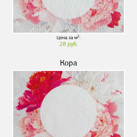
2
Цена за м
:
28 руб.
Кора