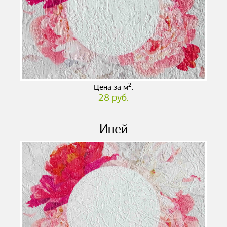
2
Цена за м
:
28 руб.
Иней