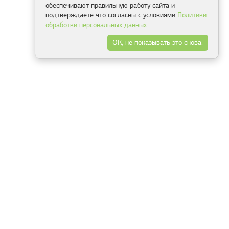
обеспечивают правильную работу сайта и
подтверждаете что согласны с условиями
Политики
обработки персональных данных
.
ОК, не показывать это снова.
Минск
Гродно
Брест
Витебск
Могилёв
Гомель
Фрески
Холсты
Дизайн
Рольшторы
Модульные картины
Фотообои
Информация
3Д фотообои
О компании
Для спальни
Оплата и доставка
Для детской
Контакты
Для кухни
Публичный договор
Для гостиной и зала
Условия возврата
Природа
Портфолио
Карты мира