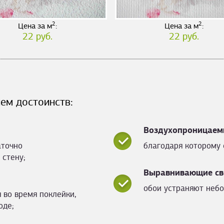
2
2
Цена за м
:
Цена за м
:
22 руб.
22 руб.
ем достоинств:
Воздухопроницаем
аточно
благодаря которому 
 стену;
Выравнивающие св
обои устраняют небо
 во время поклейки,
оде;