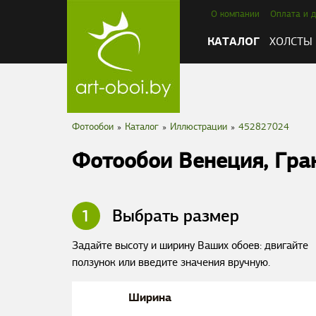
О компании
Оплата и д
КАТАЛОГ
ХОЛСТЫ
Фотообои
»
Каталог
»
Иллюстрации
»
452827024
Фотообои Венеция, Гра
1
Выбрать размер
Задайте высоту и ширину Ваших обоев: двигайте
ползунок или введите значения вручную.
Ширина