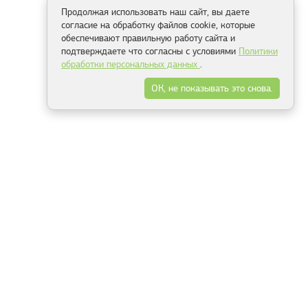
Продолжая использовать наш сайт, вы даете
согласие на обработку файлов cookie, которые
обеспечивают правильную работу сайта и
подтверждаете что согласны с условиями
Политики
обработки персональных данных
.
ОК, не показывать это снова.
Способы оплаты
ель
Минск, ул.Серафимовича 11, офис 301
+375 29 144 05 53
+375 29 244 55 22
+375 29 144 04 74