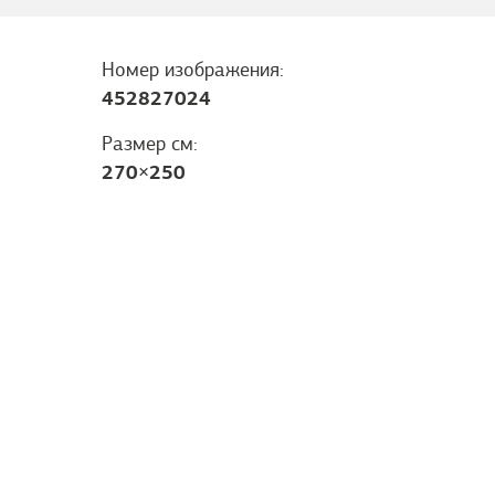
Номер изображения:
452827024
Размер см:
270
×
250