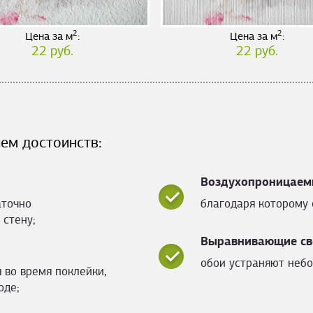
2
2
Цена за м
:
Цена за м
:
22 руб.
22 руб.
ем достоинств:
Воздухопроницаем
аточно
благодаря которому 
 стену;
Выравнивающие св
обои устраняют небо
 во время поклейки,
оде;