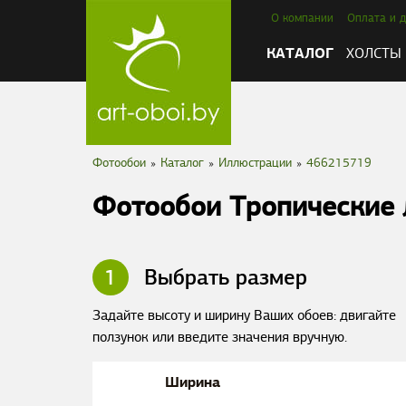
О компании
Оплата и д
КАТАЛОГ
ХОЛСТЫ
Фотообои
»
Каталог
»
Иллюстрации
»
466215719
Фотообои Тропические 
1
Выбрать размер
Задайте высоту и ширину Ваших обоев: двигайте
ползунок или введите значения вручную.
Ширина