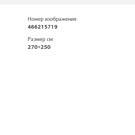
Номер изображения:
466215719
Размер см:
270
×
250