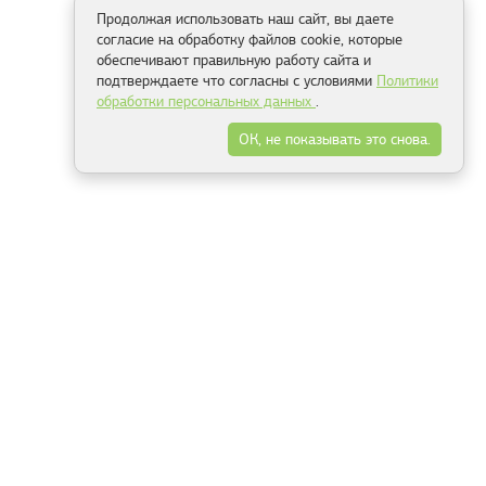
Продолжая использовать наш сайт, вы даете
согласие на обработку файлов cookie, которые
обеспечивают правильную работу сайта и
подтверждаете что согласны с условиями
Политики
обработки персональных данных
.
ОК, не показывать это снова.
Способы оплаты
ель
Минск, ул.Серафимовича 11, офис 301
+375 29 144 05 53
+375 29 244 55 22
+375 29 144 04 74