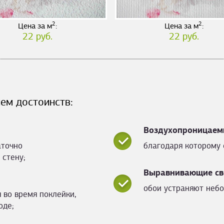
2
2
Цена за м
:
Цена за м
:
22 руб.
22 руб.
ем достоинств:
Воздухопроницаем
аточно
благодаря которому 
 стену;
Выравнивающие св
обои устраняют небо
 во время поклейки,
оде;