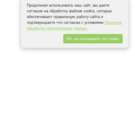
Продолжая использовать наш сайт, вы даете
согласие на обработку файлов cookie, которые
обеспечивают правильную работу сайта и
подтверждаете что согласны с условиями
Политики
обработки персональных данных
.
ОК, не показывать это снова.
Способы оплаты
ель
Минск, ул.Серафимовича 11, офис 301
+375 29 144 05 53
+375 29 244 55 22
+375 29 144 04 74