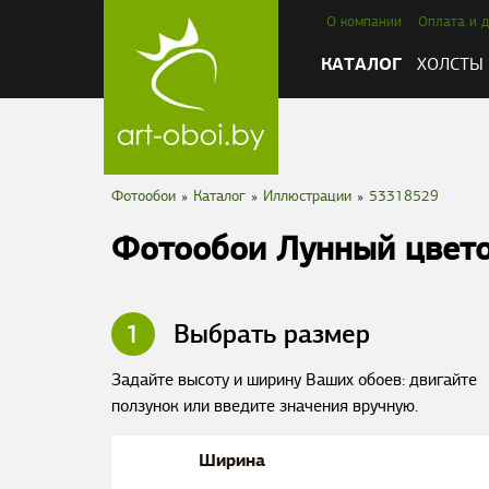
О компании
Оплата и д
КАТАЛОГ
ХОЛСТЫ
Фотообои
»
Каталог
»
Иллюстрации
»
53318529
Фотообои Лунный цвет
1
Выбрать размер
Задайте высоту и ширину Ваших обоев: двигайте
ползунок или введите значения вручную.
Ширина