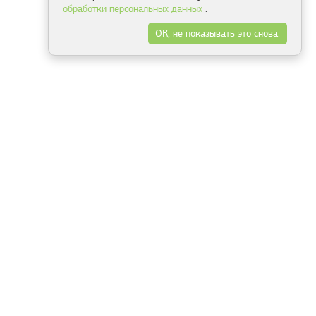
обработки персональных данных
.
ОК, не показывать это снова.
Минск
Гродно
Брест
Витебск
Могилёв
Гомель
Фрески
Холсты
Дизайн
Рольшторы
Модульные картины
Фотообои
Информация
3Д фотообои
О компании
Для спальни
Оплата и доставка
Для детской
Контакты
Для кухни
Публичный договор
Для гостиной и зала
Условия возврата
Природа
Портфолио
Карты мира
Цветы
Море