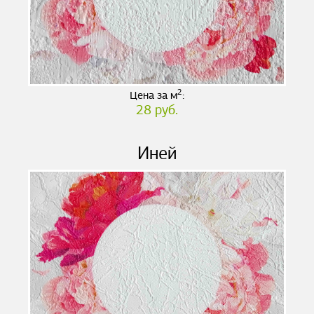
2
Цена за м
:
28 руб.
Иней