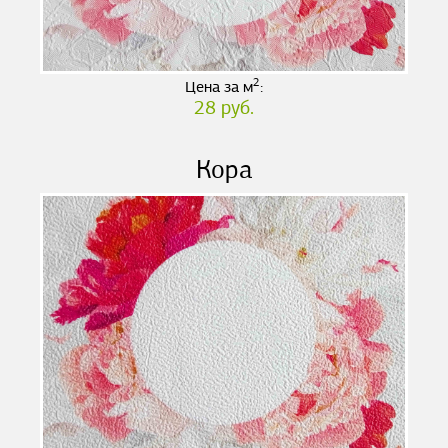
2
Цена за м
:
28 руб.
Кора