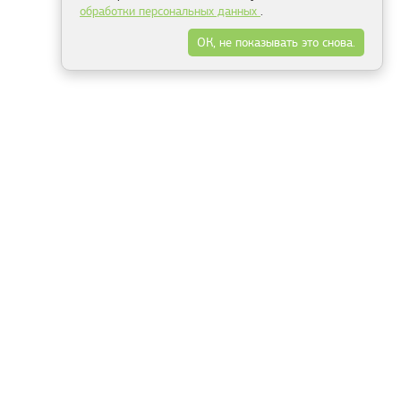
обработки персональных данных
.
ОК, не показывать это снова.
Минск
Гродно
Брест
Витебск
Могилёв
Гомель
Фрески
Холсты
Дизайн
Рольшторы
Модульные картины
Фотообои
Информация
3Д фотообои
О компании
Для спальни
Оплата и доставка
Для детской
Контакты
Для кухни
Публичный договор
Для гостиной и зала
Условия возврата
Природа
Портфолио
Карты мира
Цветы
Море