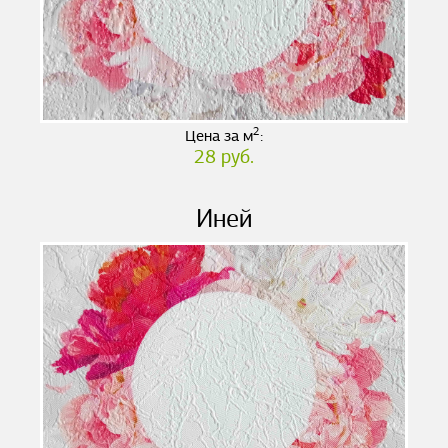
2
Цена за м
:
28 руб.
Иней