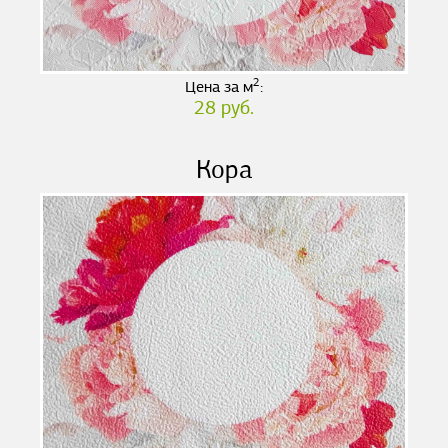
2
Цена за м
:
28 руб.
Кора