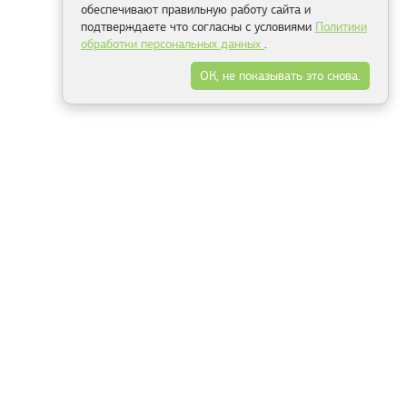
обеспечивают правильную работу сайта и
подтверждаете что согласны с условиями
Политики
обработки персональных данных
.
ОК, не показывать это снова.
Минск
Гродно
Брест
Витебск
Могилёв
Гомель
Фрески
Холсты
Дизайн
Рольшторы
Модульные картины
Фотообои
Информация
3Д фотообои
О компании
Для спальни
Оплата и доставка
Для детской
Контакты
Для кухни
Публичный договор
Для гостиной и зала
Условия возврата
Природа
Портфолио
Карты мира