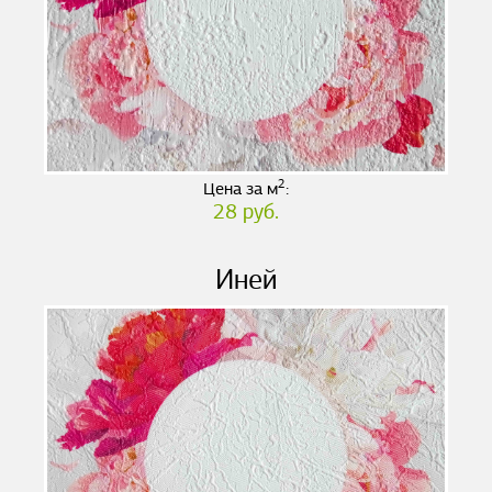
2
Цена за м
:
28 руб.
Иней