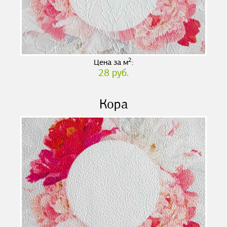
2
Цена за м
:
28 руб.
Кора