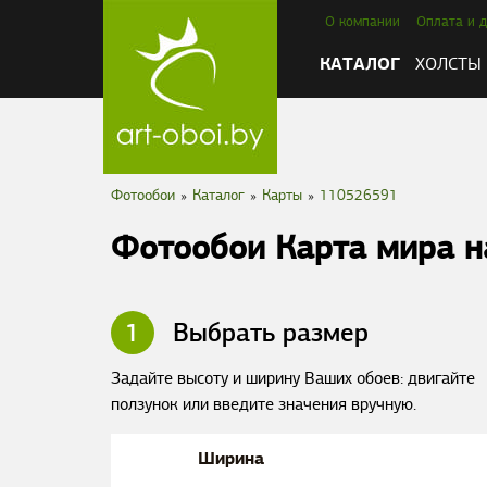
О компании
Оплата и д
КАТАЛОГ
ХОЛСТЫ
Фотообои
»
Каталог
»
Карты
»
110526591
Фотообои Карта мира н
1
Выбрать размер
Задайте высоту и ширину Ваших обоев: двигайте
ползунок или введите значения вручную.
Ширина