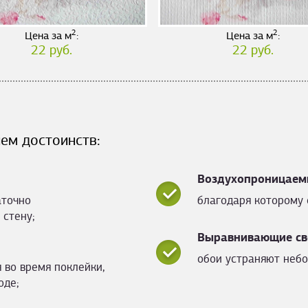
2
2
Цена за м
:
Цена за м
:
22 руб.
22 руб.
ем достоинств:
Воздухопроницаем
аточно
благодаря которому 
 стену;
Выравнивающие св
обои устраняют небо
 во время поклейки,
оде;