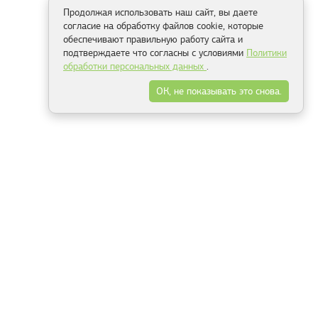
Продолжая использовать наш сайт, вы даете
согласие на обработку файлов cookie, которые
обеспечивают правильную работу сайта и
подтверждаете что согласны с условиями
Политики
обработки персональных данных
.
ОК, не показывать это снова.
Способы оплаты
ель
Минск, ул.Серафимовича 11, офис 301
+375 29 144 05 53
+375 29 244 55 22
+375 29 144 04 74