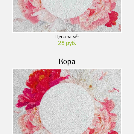
2
Цена за м
:
28 руб.
Кора