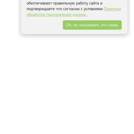
обеспечивают правильную работу сайта и
подтверждаете что согласны с условиями
Политики
обработки персональных данных
.
ОК, не показывать это снова.
Минск
Гродно
Брест
Витебск
Могилёв
Гомель
Фрески
Холсты
Дизайн
Рольшторы
Модульные картины
Фотообои
Информация
3Д фотообои
О компании
Для спальни
Оплата и доставка
Для детской
Контакты
Для кухни
Публичный договор
Для гостиной и зала
Условия возврата
Природа
Портфолио
Карты мира