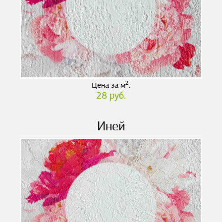
2
Цена за м
:
28 руб.
Иней