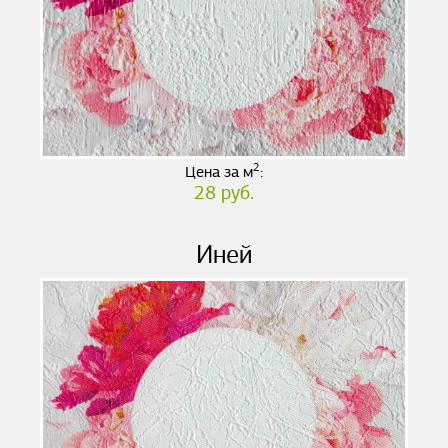
2
Цена за м
:
28 руб.
Иней