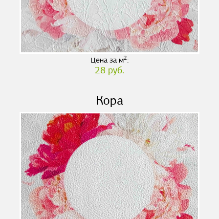
2
Цена за м
:
28 руб.
Кора