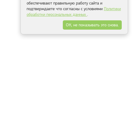
обеспечивают правильную работу сайта и
подтверждаете что согласны с условиями
Политики
обработки персональных данных
.
ОК, не показывать это снова.
Минск
Гродно
Брест
Витебск
Могилёв
Гомель
Фрески
Холсты
Дизайн
Рольшторы
Модульные картины
Фотообои
Информация
3Д фотообои
О компании
Для спальни
Оплата и доставка
Для детской
Контакты
Для кухни
Публичный договор
Для гостиной и зала
Условия возврата
Природа
Портфолио
Карты мира