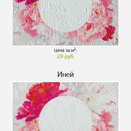
2
Цена за м
:
28 руб.
Иней