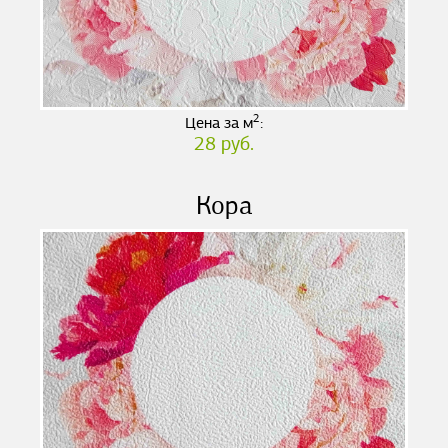
2
Цена за м
:
28 руб.
Кора