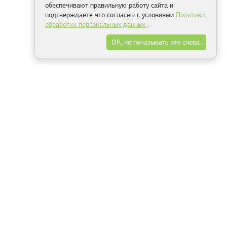
обеспечивают правильную работу сайта и
подтверждаете что согласны с условиями
Политики
обработки персональных данных
.
ОК, не показывать это снова.
Минск
Гродно
Брест
Витебск
Могилёв
Гомель
Фрески
Холсты
Дизайн
Рольшторы
Модульные картины
Фотообои
Информация
3Д фотообои
О компании
Для спальни
Оплата и доставка
Для детской
Контакты
Для кухни
Публичный договор
Для гостиной и зала
Условия возврата
Природа
Портфолио
Карты мира