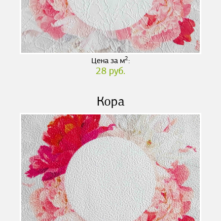
2
Цена за м
:
28 руб.
Кора