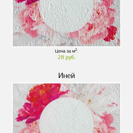
2
Цена за м
:
28 руб.
Иней