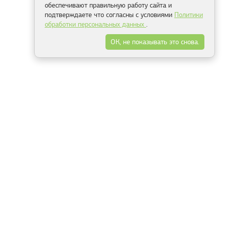
обеспечивают правильную работу сайта и
подтверждаете что согласны с условиями
Политики
обработки персональных данных
.
ОК, не показывать это снова.
Минск
Гродно
Брест
Витебск
Могилёв
Гомель
Фрески
Холсты
Дизайн
Рольшторы
Модульные картины
Фотообои
Информация
3Д фотообои
О компании
Для спальни
Оплата и доставка
Для детской
Контакты
Для кухни
Публичный договор
Для гостиной и зала
Условия возврата
Природа
Портфолио
Карты мира