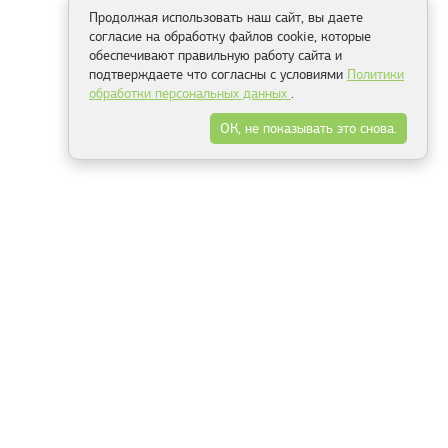
Продолжая использовать наш сайт, вы даете
согласие на обработку файлов cookie, которые
обеспечивают правильную работу сайта и
подтверждаете что согласны с условиями
Политики
обработки персональных данных
.
ОК, не показывать это снова.
Способы оплаты
ель
Минск, ул.Серафимовича 11, офис 301
+375 29 144 05 53
+375 29 244 55 22
+375 29 144 04 74