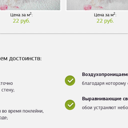
2
2
Цена за м
:
Цена за м
:
22 руб.
22 руб.
ем достоинств:
Воздухопроницаем
аточно
благодаря которому 
 стену;
Выравнивающие св
обои устраняют небо
 во время поклейки,
оде;