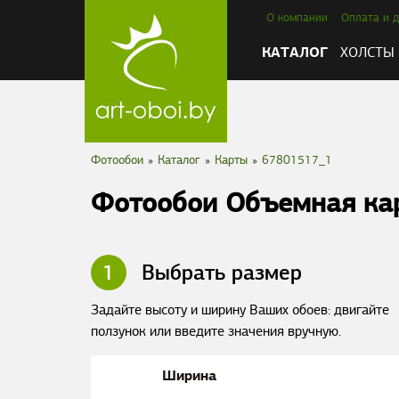
О компании
Оплата и д
КАТАЛОГ
ХОЛСТЫ
Фотообои
»
Каталог
»
Карты
»
67801517_1
Фотообои Объемная ка
1
Выбрать размер
Задайте высоту и ширину Ваших обоев: двигайте
ползунок или введите значения вручную.
Ширина