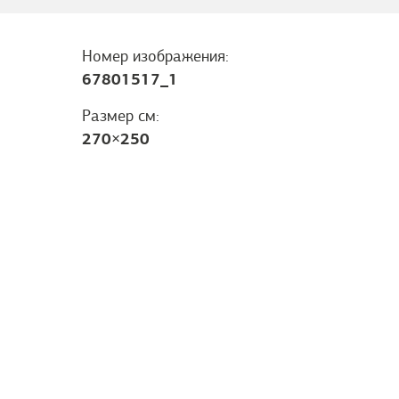
Номер изображения:
67801517_1
Размер см:
270
×
250