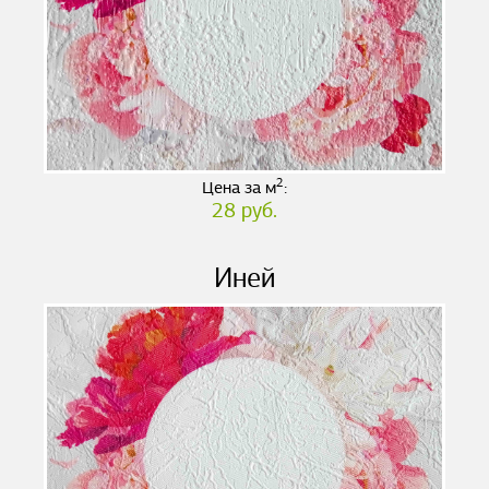
2
Цена за м
:
28 руб.
Иней