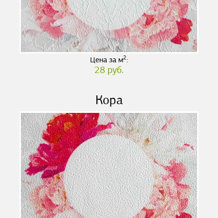
2
Цена за м
:
28 руб.
Кора