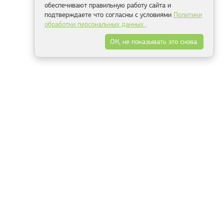
обеспечивают правильную работу сайта и
подтверждаете что согласны с условиями
Политики
обработки персональных данных
.
ОК, не показывать это снова.
Минск
Гродно
Брест
Витебск
Могилёв
Гомель
Фрески
Холсты
Дизайн
Рольшторы
Модульные картины
Фотообои
Информация
3Д фотообои
О компании
Для спальни
Оплата и доставка
Для детской
Контакты
Для кухни
Публичный договор
Для гостиной и зала
Условия возврата
Природа
Портфолио
Карты мира