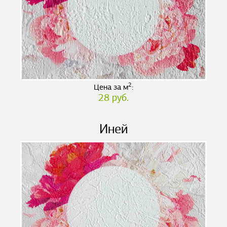
2
Цена за м
:
28 руб.
Иней