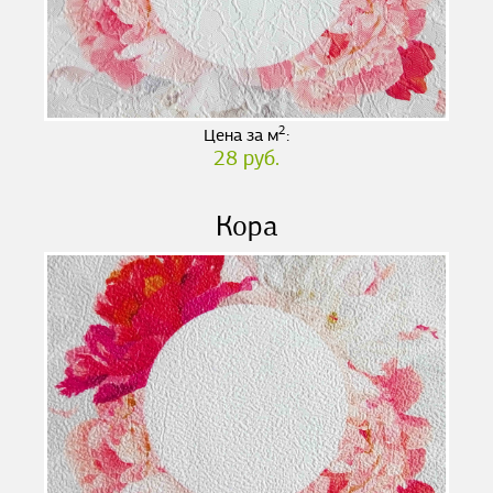
2
Цена за м
:
28 руб.
Кора