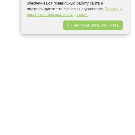
обеспечивают правильную работу сайта и
подтверждаете что согласны с условиями
Политики
обработки персональных данных
.
ОК, не показывать это снова.
Минск
Гродно
Брест
Витебск
Могилёв
Гомель
Фрески
Холсты
Дизайн
Рольшторы
Модульные картины
Фотообои
Информация
3Д фотообои
О компании
Для спальни
Оплата и доставка
Для детской
Контакты
Для кухни
Публичный договор
Для гостиной и зала
Условия возврата
Природа
Портфолио
Карты мира