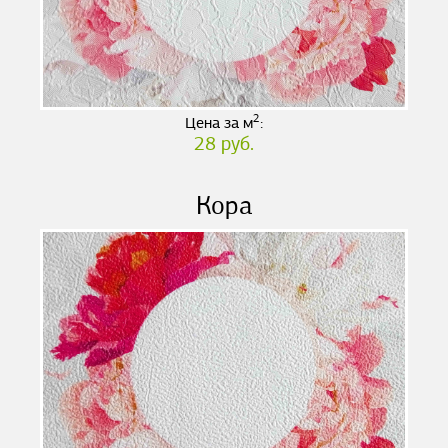
2
Цена за м
:
28 руб.
Кора