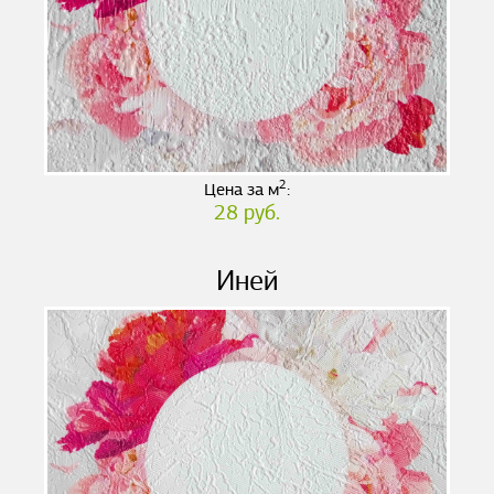
2
Цена за м
:
28 руб.
Иней