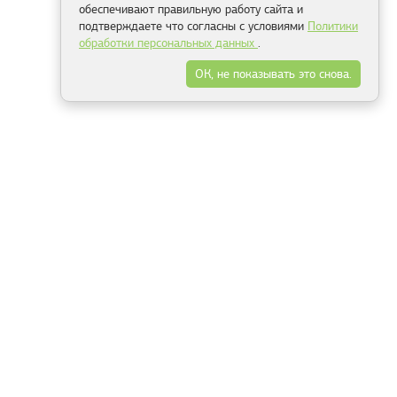
обеспечивают правильную работу сайта и
подтверждаете что согласны с условиями
Политики
обработки персональных данных
.
ОК, не показывать это снова.
Минск
Гродно
Брест
Витебск
Могилёв
Гомель
Фрески
Холсты
Дизайн
Рольшторы
Модульные картины
Фотообои
Информация
3Д фотообои
О компании
Для спальни
Оплата и доставка
Для детской
Контакты
Для кухни
Публичный договор
Для гостиной и зала
Условия возврата
Природа
Портфолио
Карты мира