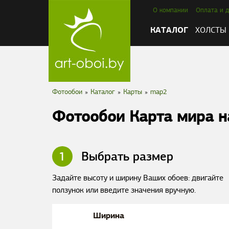
О компании
Оплата и д
КАТАЛОГ
ХОЛСТЫ
Фотообои
»
Каталог
»
Карты
»
map2
Фотообои Карта мира н
1
Выбрать размер
Задайте высоту и ширину Ваших обоев: двигайте
ползунок или введите значения вручную.
Ширина