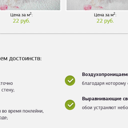
2
2
Цена за м
:
Цена за м
:
22 руб.
22 руб.
ем достоинств:
Воздухопроницаем
аточно
благодаря которому 
 стену;
Выравнивающие св
обои устраняют небо
 во время поклейки,
оде;