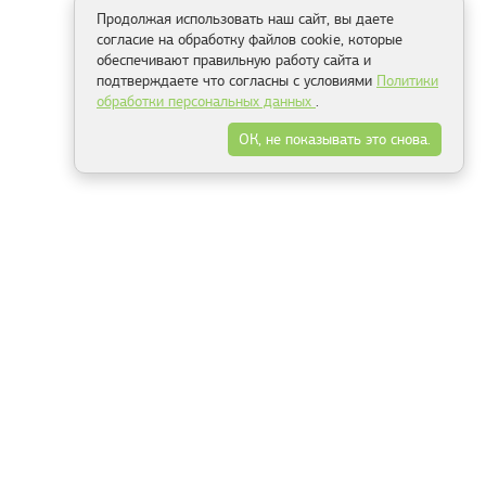
Продолжая использовать наш сайт, вы даете
согласие на обработку файлов cookie, которые
обеспечивают правильную работу сайта и
подтверждаете что согласны с условиями
Политики
обработки персональных данных
.
ОК, не показывать это снова.
Способы оплаты
ель
Минск, ул.Серафимовича 11, офис 301
+375 29 144 05 53
+375 29 244 55 22
+375 29 144 04 74