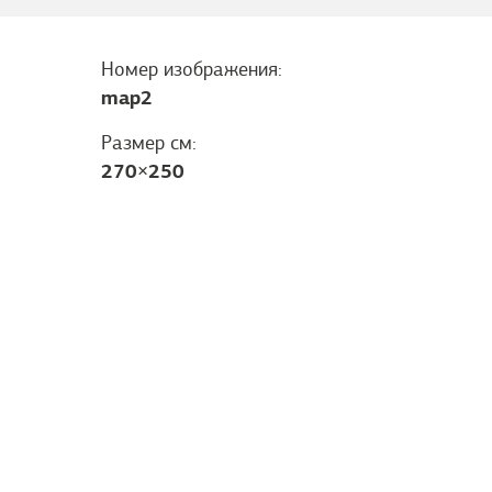
Номер изображения:
map2
Размер см:
270
×
250