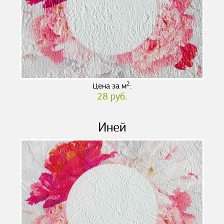
2
Цена за м
:
28 руб.
Иней