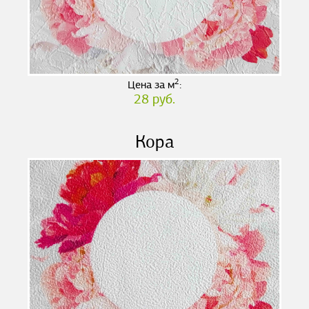
2
Цена за м
:
28 руб.
Кора