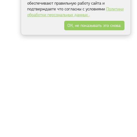
обеспечивают правильную работу сайта и
подтверждаете что согласны с условиями
Политики
обработки персональных данных
.
ОК, не показывать это снова.
Минск
Гродно
Брест
Витебск
Могилёв
Гомель
Фрески
Холсты
Дизайн
Рольшторы
Модульные картины
Фотообои
Информация
3Д фотообои
О компании
Для спальни
Оплата и доставка
Для детской
Контакты
Для кухни
Публичный договор
Для гостиной и зала
Условия возврата
Природа
Портфолио
Карты мира