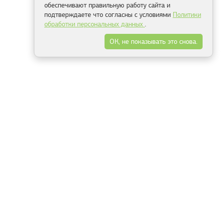
обеспечивают правильную работу сайта и
подтверждаете что согласны с условиями
Политики
обработки персональных данных
.
ОК, не показывать это снова.
Минск
Гродно
Брест
Витебск
Могилёв
Гомель
Фрески
Холсты
Дизайн
Рольшторы
Модульные картины
Фотообои
Информация
3Д фотообои
О компании
Для спальни
Оплата и доставка
Для детской
Контакты
Для кухни
Публичный договор
Для гостиной и зала
Условия возврата
Природа
Портфолио
Карты мира