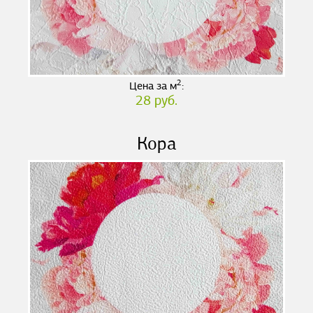
2
Цена за м
:
28 руб.
Кора