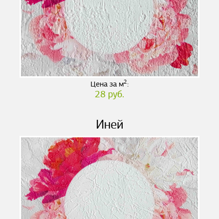
2
Цена за м
:
28 руб.
Иней