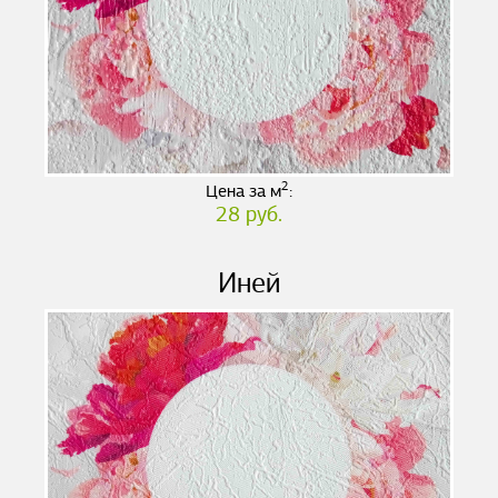
2
Цена за м
:
28 руб.
Иней