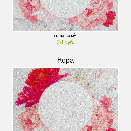
2
Цена за м
:
28 руб.
Кора