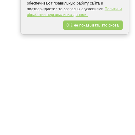
обеспечивают правильную работу сайта и
подтверждаете что согласны с условиями
Политики
обработки персональных данных
.
ОК, не показывать это снова.
Минск
Гродно
Брест
Витебск
Могилёв
Гомель
Фрески
Холсты
Дизайн
Рольшторы
Модульные картины
Фотообои
Информация
3Д фотообои
О компании
Для спальни
Оплата и доставка
Для детской
Контакты
Для кухни
Публичный договор
Для гостиной и зала
Условия возврата
Природа
Портфолио
Карты мира