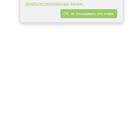
обработки персональных данных
.
ОК, не показывать это снова.
Минск
Гродно
Брест
Витебск
Могилёв
Гомель
Фрески
Холсты
Дизайн
Рольшторы
Модульные картины
Фотообои
Информация
3Д фотообои
О компании
Для спальни
Оплата и доставка
Для детской
Контакты
Для кухни
Публичный договор
Для гостиной и зала
Условия возврата
Природа
Портфолио
Карты мира
Цветы
Море