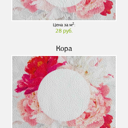
2
Цена за м
:
28 руб.
Кора