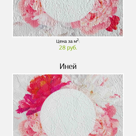
2
Цена за м
:
28 руб.
Иней