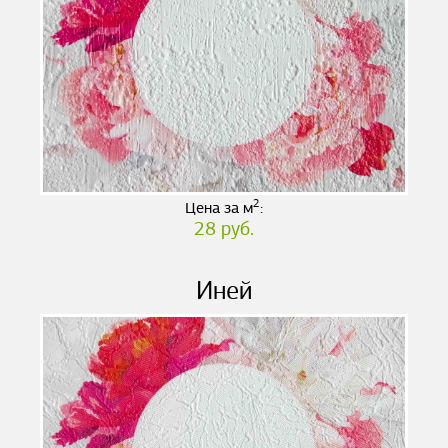
2
Цена за м
:
28 руб.
Иней