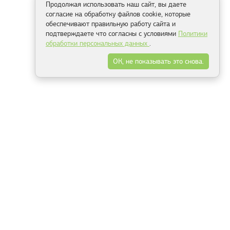
Продолжая использовать наш сайт, вы даете
согласие на обработку файлов cookie, которые
обеспечивают правильную работу сайта и
подтверждаете что согласны с условиями
Политики
обработки персональных данных
.
ОК, не показывать это снова.
Минск
Гродно
Брест
Витебск
Могилёв
Гомель
Фрески
Холсты
Дизайн
Рольшторы
Модульные картины
Фотообои
Информация
3Д фотообои
О компании
Для спальни
Оплата и доставка
Для детской
Контакты
Для кухни
Публичный договор
Для гостиной и зала
Условия возврата