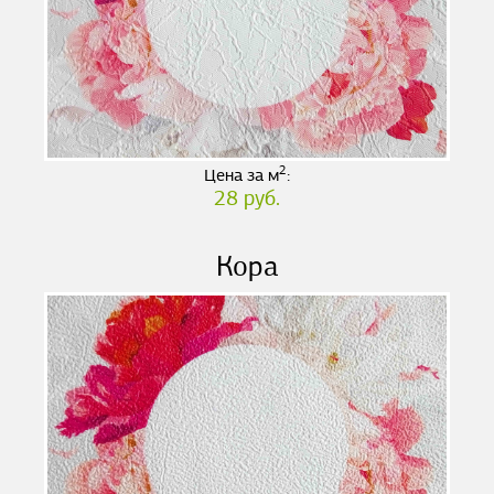
2
Цена за м
:
28 руб.
Кора