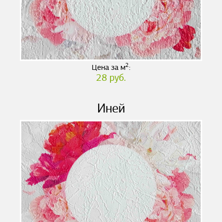
2
Цена за м
:
28 руб.
Иней