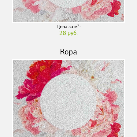
2
Цена за м
:
28 руб.
Кора