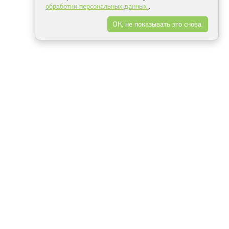
обработки персональных данных
.
ОК, не показывать это снова.
Минск
Гродно
Брест
Витебск
Могилёв
Гомель
Фрески
Холсты
Дизайн
Рольшторы
Модульные картины
Фотообои
Информация
3Д фотообои
О компании
Для спальни
Оплата и доставка
Для детской
Контакты
Для кухни
Публичный договор
Для гостиной и зала
Условия возврата
Природа
Портфолио
Карты мира
Цветы
Море