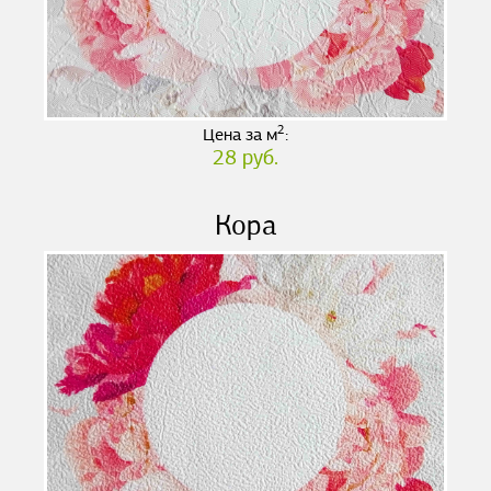
2
Цена за м
:
28 руб.
Кора