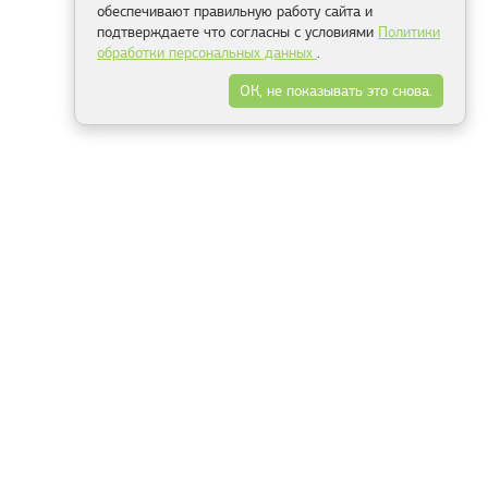
обеспечивают правильную работу сайта и
подтверждаете что согласны с условиями
Политики
обработки персональных данных
.
ОК, не показывать это снова.
Минск
Гродно
Брест
Витебск
Могилёв
Гомель
Фрески
Холсты
Дизайн
Рольшторы
Модульные картины
Фотообои
Информация
3Д фотообои
О компании
Для спальни
Оплата и доставка
Для детской
Контакты
Для кухни
Публичный договор
Для гостиной и зала
Условия возврата
Природа
Портфолио
Карты мира