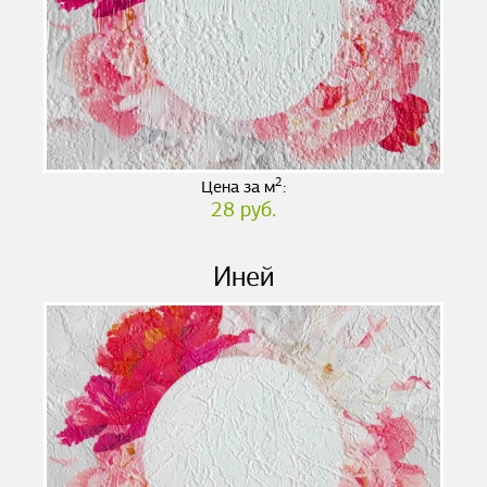
2
Цена за м
:
28 руб.
Иней