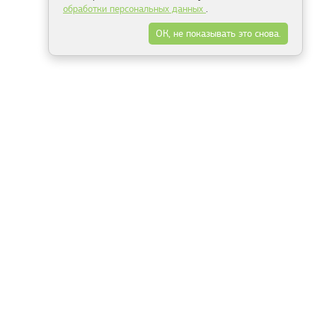
обработки персональных данных
.
ОК, не показывать это снова.
Минск
Гродно
Брест
Витебск
Могилёв
Гомель
Фрески
Холсты
Дизайн
Рольшторы
Модульные картины
Фотообои
Информация
3Д фотообои
О компании
Для спальни
Оплата и доставка
Для детской
Контакты
Для кухни
Публичный договор
Для гостиной и зала
Условия возврата
Природа
Портфолио
Карты мира
Цветы
Море