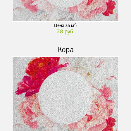
2
Цена за м
:
28 руб.
Кора