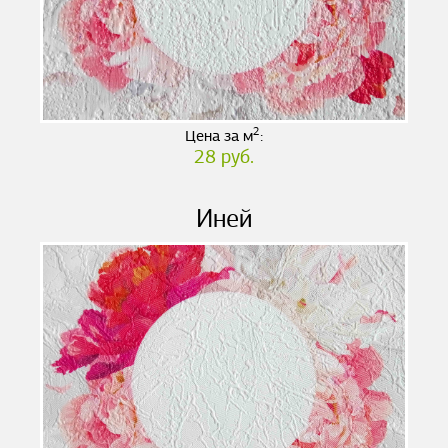
2
Цена за м
:
28 руб.
Иней