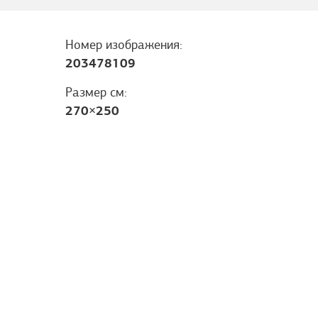
Номер изображения:
203478109
Размер см:
270
×
250