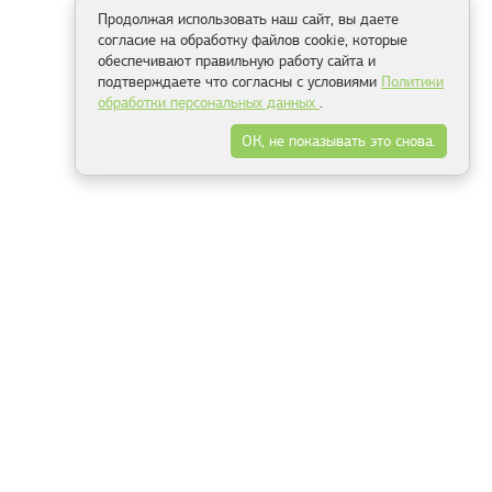
Продолжая использовать наш сайт, вы даете
согласие на обработку файлов cookie, которые
обеспечивают правильную работу сайта и
подтверждаете что согласны с условиями
Политики
обработки персональных данных
.
ОК, не показывать это снова.
Способы оплаты
ель
Минск, ул.Серафимовича 11, офис 301
+375 29 144 05 53
+375 29 244 55 22
+375 29 144 04 74