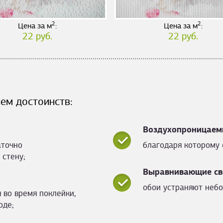
2
2
Цена за м
:
Цена за м
:
22 руб.
22 руб.
ем достоинств:
Воздухопроницаем
аточно
благодаря которому 
 стену;
Выравнивающие св
обои устраняют небо
 во время поклейки,
оде;