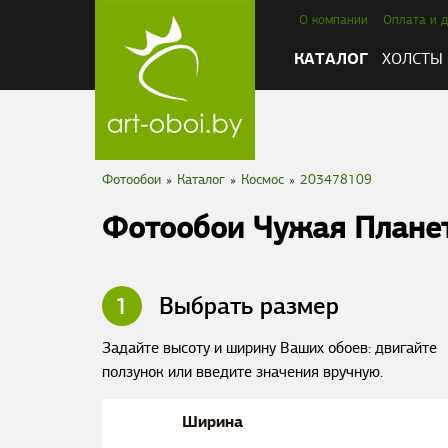
О компании
Оплата и д
КАТАЛОГ
ХОЛСТЫ
Фотообои
»
Каталог
»
Космос
»
203478109
Фотообои Чужая Плане
1
Выбрать размер
Задайте высоту и ширину Ваших обоев: двигайте
ползунок или введите значения вручную.
Ширина