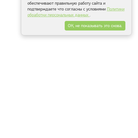
обеспечивают правильную работу сайта и
подтверждаете что согласны с условиями
Политики
обработки персональных данных
.
ОК, не показывать это снова.
Минск
Гродно
Брест
Витебск
Могилёв
Гомель
Фрески
Холсты
Дизайн
Рольшторы
Модульные картины
Фотообои
Информация
3Д фотообои
О компании
Для спальни
Оплата и доставка
Для детской
Контакты
Для кухни
Публичный договор
Для гостиной и зала
Условия возврата
Природа
Портфолио
Карты мира