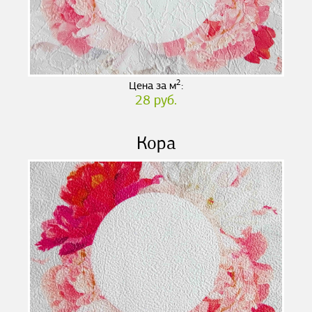
2
Цена за м
:
28 руб.
Кора