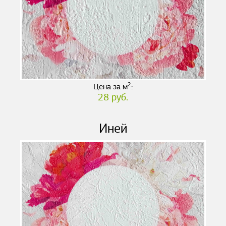
2
Цена за м
:
28 руб.
Иней